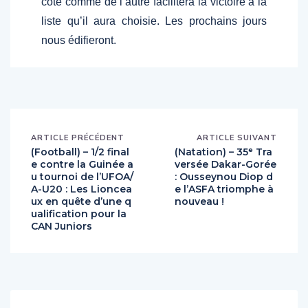
côté comme de l’autre facilitera la victoire à la
liste qu’il aura choisie. Les prochains jours
nous édifieront.
ARTICLE PRÉCÉDENT
ARTICLE SUIVANT
(Football) – 1/2 final
(Natation) – 35ᵉ Tra
e contre la Guinée a
versée Dakar-Gorée
u tournoi de l’UFOA/
: Ousseynou Diop d
A-U20 : Les Lioncea
e l’ASFA triomphe à
ux en quête d’une q
nouveau !
ualification pour la
CAN Juniors