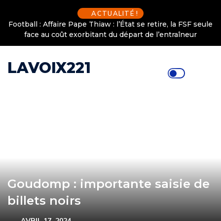
ACTUALITÉ !
Football : Affaire Pape Thiaw : l’État se retire, la FSF seule
face au coût exorbitant du départ de l’entraîneur
LAVOIX221
Goudomp : importante saisie de
billets noirs
AVRIL 17, 2024