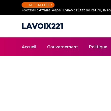
ACTUALITÉ !
Football : Affaire Pape Thiaw : l’État se retire, la
LAVOIX221
Accueil
Gouvernement
Politique