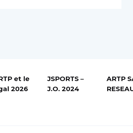
RTP et le
JSPORTS –
ARTP 
al 2026
J.O. 2024
RESEA