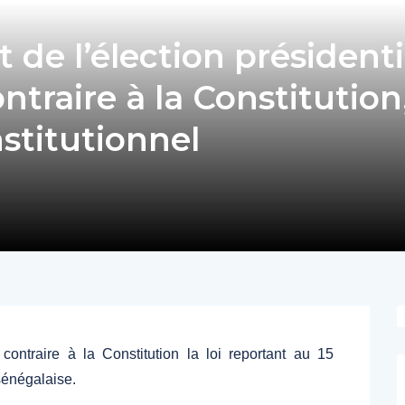
t de l’élection présidenti
traire à la Constitution
nstitutionnel
ontraire à la Constitution la loi reportant au 15
sénégalaise.