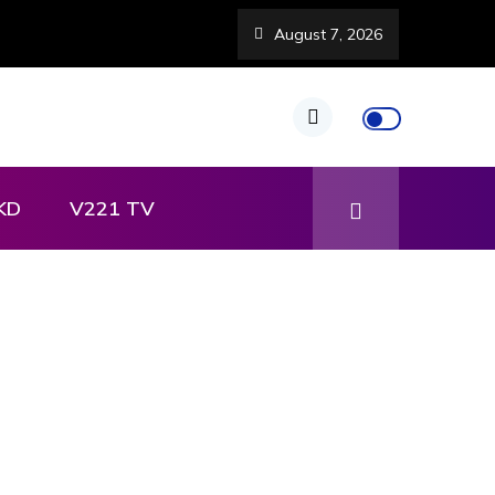
August 7, 2026
KD
V221 TV