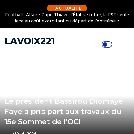
ACTUALITÉ !
Football : Affaire Pape Thiaw : l’État se retire, la FSF seule
face au coût exorbitant du départ de l’entraîneur
LAVOIX221
Le président Bassirou Diomaye
Faye a pris part aux travaux du
15e Sommet de l’OCI
MAI 4, 2024