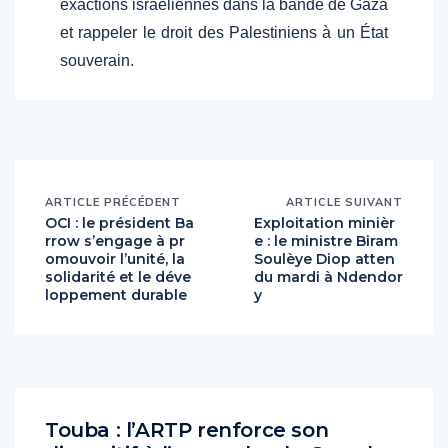
exactions israéliennes dans la bande de Gaza
et rappeler le droit des Palestiniens à un État
souverain.
ARTICLE PRÉCÉDENT
ARTICLE SUIVANT
OCI : le président Ba
Exploitation minièr
rrow s’engage à pr
e : le ministre Biram
omouvoir l’unité, la
Soulèye Diop atten
solidarité et le déve
du mardi à Ndendor
loppement durable
y
Touba : l’ARTP renforce son