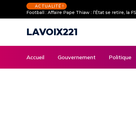
ACTUALITÉ !
Football : Affaire Pape Thiaw : l’État se retire, la
LAVOIX221
Accueil
Gouvernement
Politique