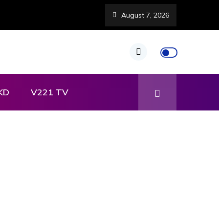
August 7, 2026
KD
V221 TV