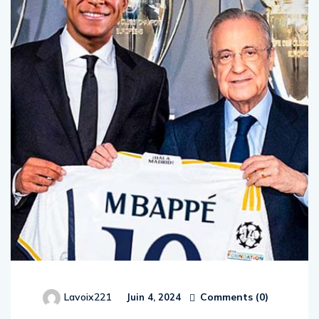
Comments (
0
)
Lavoix221
Juin 4, 2024