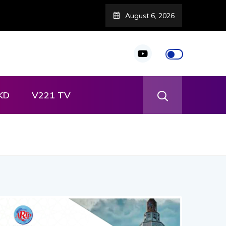
August 6, 2026
 Directeur Général de l’ARTP à Touba
KD
V221 TV