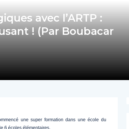
iques avec l’ARTP :
sant ! (Par Boubacar
ommencé une super formation dans une école du
e 6 écoles élémentaires.