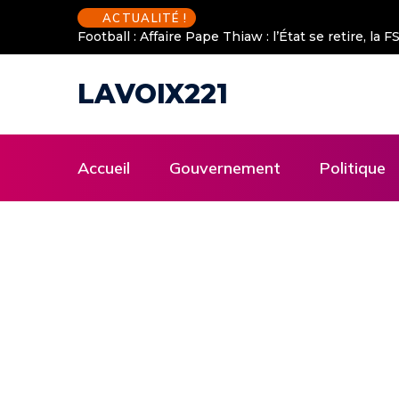
ACTUALITÉ !
Football : Affaire Pape Thiaw : l’État se retire, la
LAVOIX221
Accueil
Gouvernement
Politique