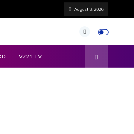
August 8, 2026
KD
V221 TV