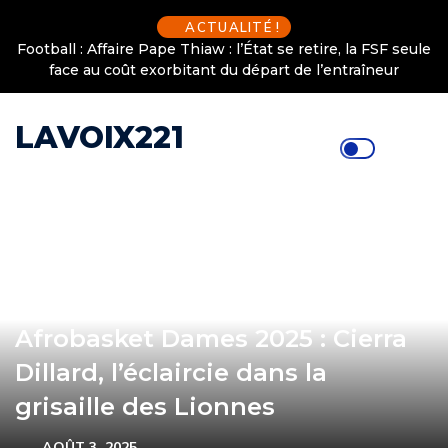
ACTUALITÉ !
Football : Affaire Pape Thiaw : l’État se retire, la FSF seule
face au coût exorbitant du départ de l’entraîneur
LAVOIX221
Afrobasket Dames 2025 : Cierra
Dillard, l’éclaircie dans la
grisaille des Lionnes
AOÛT 3, 2025