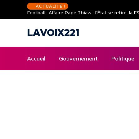
ACTUALITÉ !
Football : Affaire Pape Thiaw : l’État se retire, la
LAVOIX221
Accueil
Gouvernement
Politique