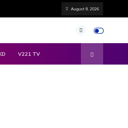
August 8, 2026
KD
V221 TV