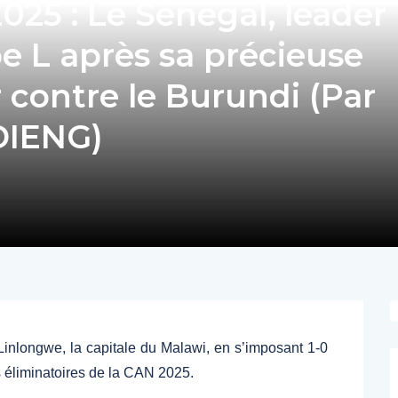
025 : Le Sénégal, leader
e L après sa précieuse
ur contre le Burundi (Par
DIENG)
à Linlongwe, la capitale du Malawi, en s’imposant 1-0
s éliminatoires de la CAN 2025.