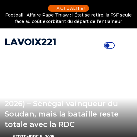
ACTUALITÉ !
Football : Affaire Pape Thiaw : l’État se retire, la FSF seule
face au coût exorbitant du départ de l’entraîneur
LAVOIX221
(Football/Éliminatoires Mondial
2026) – Sénégal vainqueur du
Soudan, mais la bataille reste
totale avec la RDC
SEPTEMBRE 5, 2025