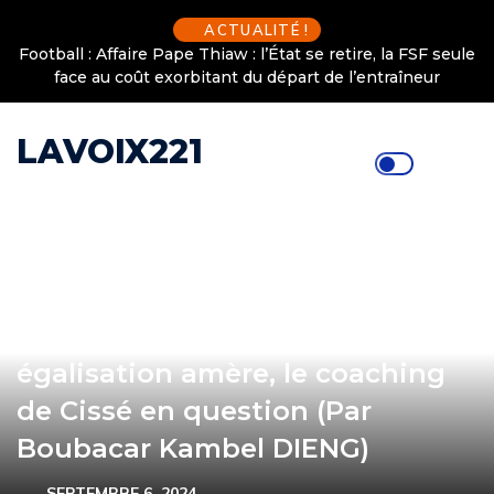
ACTUALITÉ !
Football : Affaire Pape Thiaw : l’État se retire, la FSF seule
face au coût exorbitant du départ de l’entraîneur
LAVOIX221
Sénégal-Burkina : Une
égalisation amère, le coaching
de Cissé en question (Par
Boubacar Kambel DIENG)
SEPTEMBRE 6, 2024