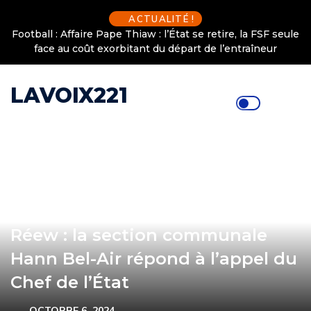
ACTUALITÉ !
Football : Affaire Pape Thiaw : l’État se retire, la FSF seule
face au coût exorbitant du départ de l’entraîneur
LAVOIX221
Journée nationale Sétal Sunu
Réew : la section communale
Hann Bel-Air répond à l’appel du
Chef de l’État
OCTOBRE 6, 2024