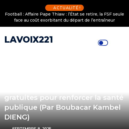
ACTUALITÉ !
Football : Affaire Pape Thiaw : l’État se retire, la FSF seule
face au coût exorbitant du départ de l’entraîneur
LAVOIX221
(SANTE-SOCIETE-POLITIQUE) –
48h JPS Grand-Dakar : Des
consultations médicales
gratuites pour renforcer la santé
publique (Par Boubacar Kambel
DIENG)
SEPTEMBRE 8, 2025