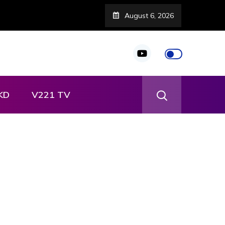
August 6, 2026
KD
V221 TV