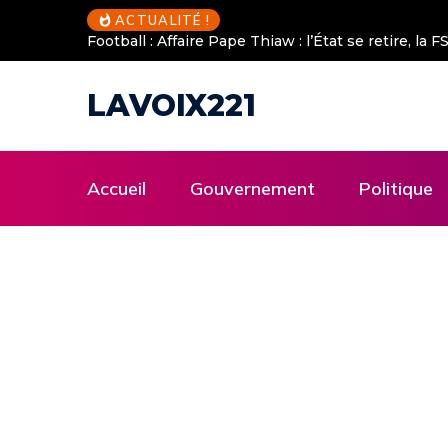
ACTUALITÉ !
Football : Affaire Pape Thiaw : l’État se retire, la
LAVOIX221
Accueil
Gouvernement
Politique