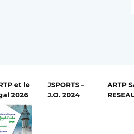
RTP et le
JSPORTS –
ARTP 
al 2026
J.O. 2024
RESEA